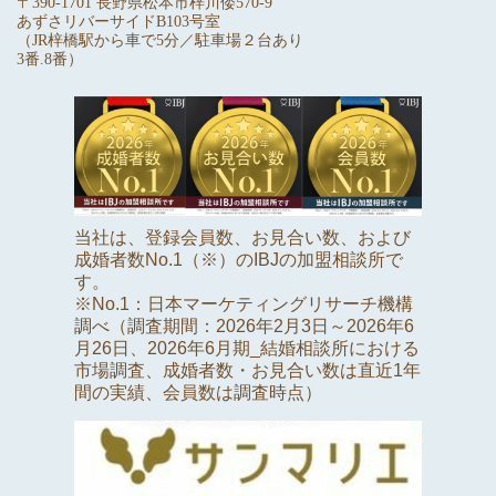
〒390-1701 長野県松本市梓川倭570-9
あずさリバーサイドB103号室
（JR梓橋駅から車で5分／駐車場２台あり
3番.8番）
当社は、登録会員数、お見合い数、および
成婚者数No.1（※）のIBJの加盟相談所で
す。
※No.1：日本マーケティングリサーチ機構
調べ（調査期間：2026年2月3日～2026年6
月26日、2026年6月期_結婚相談所における
市場調査、成婚者数・お見合い数は直近1年
間の実績、会員数は調査時点）