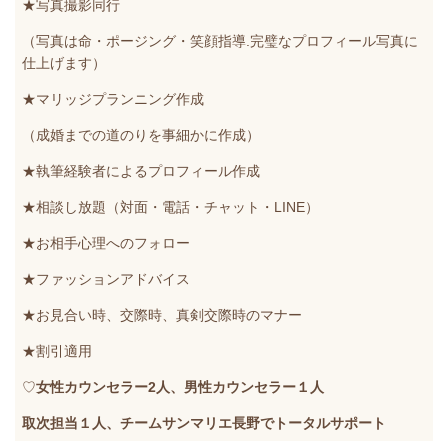
★写真撮影同行
（写真は命・ポージング・笑顔指導.完璧なプロフィール写真に
仕上げます）
★
マリッジプランニング作成
（成婚までの道のりを事細かに作成）
★執筆経験者による
プロフィール作成
★相談し放題（対面・電話・チャット・LINE）
★お相手心理へのフォロー
★ファッションアドバイス
★
お見合い時、交際時、真剣交際時のマナー
★割引適用
♡
女性カウンセラー2人、男性カウンセラー１人
取次担当１人、チームサンマリエ長野でトータルサポート