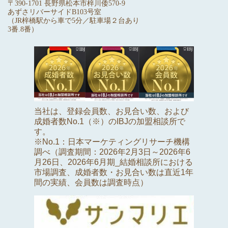
〒390-1701 長野県松本市梓川倭570-9
あずさリバーサイドB103号室
（JR梓橋駅から車で5分／駐車場２台あり
3番.8番）
当社は、登録会員数、お見合い数、および
成婚者数No.1（※）のIBJの加盟相談所で
す。
※No.1：日本マーケティングリサーチ機構
調べ（調査期間：2026年2月3日～2026年6
月26日、2026年6月期_結婚相談所における
市場調査、成婚者数・お見合い数は直近1年
間の実績、会員数は調査時点）