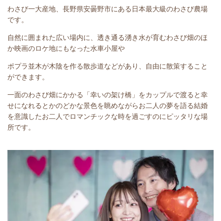
わさび一大産地、長野県安曇野市にある日本最大級のわさび農場
です。
自然に囲まれた広い場内に、透き通る湧き水が育むわさび畑のほ
か映画のロケ地にもなった水車小屋や
ポプラ並木が木陰を作る散歩道などがあり、自由に散策すること
ができます。
一面のわさび畑にかかる「幸いの架け橋」をカップルで渡ると幸
せになれるとかのどかな景色を眺めながらお二人の夢を語る結婚
を意識したお二人でロマンチックな時を過ごすのにピッタリな場
所です。