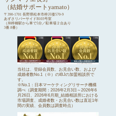
（結婚サポートyamato）
〒390-1701 長野県松本市梓川倭570-9
あずさリバーサイドB103号室
（JR梓橋駅から車で5分／駐車場２台あり
3番.8番）
当社は、登録会員数、お見合い数、および
成婚者数No.1（※）のIBJの加盟相談所で
す。
※No.1：日本マーケティングリサーチ機構
調べ（調査期間：2026年2月3日～2026年6
月26日、2026年6月期_結婚相談所における
市場調査、成婚者数・お見合い数は直近1年
間の実績、会員数は調査時点）