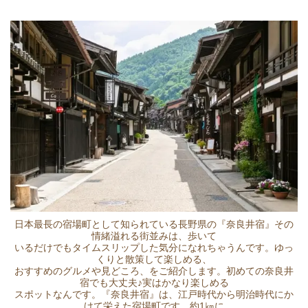
日本最長の宿場町として知られている長野県の『奈良井宿』その
情緒溢れる街並みは、歩いて
いるだけでもタイムスリップした気分になれちゃうんです。ゆっ
くりと散策して楽しめる、
おすすめのグルメや見どころ、をご紹介します。初めての奈良井
宿でも大丈夫♪実はかなり楽しめる
スポットなんです。『奈良井宿』は、江戸時代から明治時代にか
けて栄えた宿場町です。約1㎞に