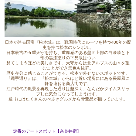
日本が誇る国宝『松本城』は、戦国時代にルーツを持つ400年の歴
史を持つ松本のシンボル。
日本最古の五重天守を持ち、重厚感のある壁面上部の白漆喰と下
部の黒漆塗りの下見版はつい
見てしまうほどの美しさです。天守からは北アルプスの山々を望
むことができ景色も抜群。
歴史存分に感じることができる、松本で外せないスポットです。
『縄手通り』は、『松本城』からほど近い場所ににある長屋風に
軒を連ねる商店街です。
江戸時代の風景を再現した通りは趣深く、なんだかタイムスリッ
プした気分になってしまうはず。
通りにはたくさんのべ歩きグルメから骨董品が揃っています。
定番のデートスポット【奈良井宿】