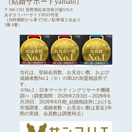
（結婚サポートyamato）
〒390-1701 長野県松本市梓川倭570-9
あずさリバーサイドB103号室
（JR梓橋駅から車で5分／駐車場２台あり
3番.8番）
当社は、登録会員数、お見合い数、および
成婚者数No.1（※）のIBJの加盟相談所で
す。
※No.1：日本マーケティングリサーチ機構
調べ（調査期間：2026年2月3日～2026年6
月26日、2026年6月期_結婚相談所における
市場調査、成婚者数・お見合い数は直近1年
間の実績、会員数は調査時点）