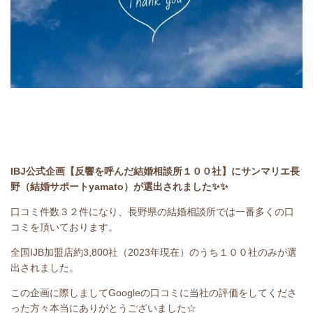
IBJ公式企画【反響を呼んだ結婚相談所１００社】にサンマリエ長
野（結婚サポートyamato）が選出されました✨✨
口コミ件数３２件になり、長野県の結婚相談所では一番多くの口
コミを頂いております。
全国IJB加盟店約3,800社（2023年現在）のうち１００社のみが選
出されました。
この企画に際しましてGoogleの口コミに当社の評価をしてくださ
った方々本当にありがとうございました☆